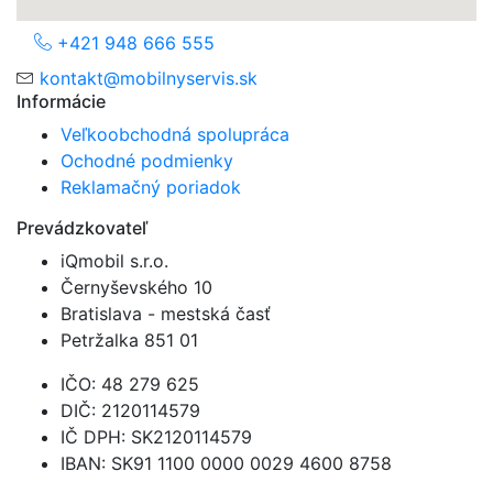
+421 948 666 555
kontakt@mobilnyservis.sk
Informácie
Veľkoobchodná spolupráca
Ochodné podmienky
Reklamačný poriadok
Prevádzkovateľ
iQmobil s.r.o.
Černyševského 10
Bratislava - mestská časť
Petržalka 851 01
IČO:
48 279 625
DIČ:
2120114579
IČ DPH:
SK2120114579
IBAN:
SK91 1100 0000 0029 4600 8758