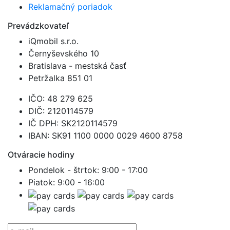
Reklamačný poriadok
Prevádzkovateľ
iQmobil s.r.o.
Černyševského 10
Bratislava - mestská časť
Petržalka 851 01
IČO:
48 279 625
DIČ:
2120114579
IČ DPH:
SK2120114579
IBAN:
SK91 1100 0000 0029 4600 8758
Otváracie hodiny
Pondelok - štrtok:
9:00 - 17:00
Piatok:
9:00 - 16:00